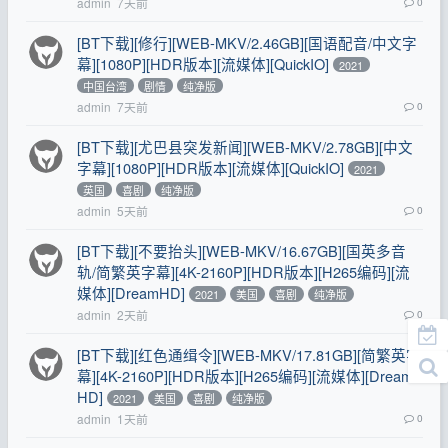
admin
7天前
0
[BT下载][修行][WEB-MKV/2.46GB][国语配音/中文字
幕][1080P][HDR版本][流媒体][QuickIO]
2021
中国台湾
剧情
纯净版
admin
7天前
0
[BT下载][尤巴县突发新闻][WEB-MKV/2.78GB][中文
字幕][1080P][HDR版本][流媒体][QuickIO]
2021
英国
喜剧
纯净版
admin
5天前
0
[BT下载][不要抬头][WEB-MKV/16.67GB][国英多音
轨/简繁英字幕][4K-2160P][HDR版本][H265编码][流
媒体][DreamHD]
2021
美国
喜剧
纯净版
admin
2天前
0
[BT下载][红色通缉令][WEB-MKV/17.81GB][简繁英字
幕][4K-2160P][HDR版本][H265编码][流媒体][Dream
HD]
2021
美国
喜剧
纯净版
admin
1天前
0