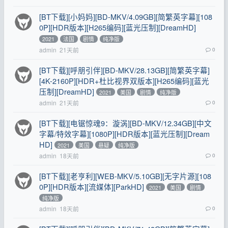
[BT下载][小妈妈][BD-MKV/4.09GB][简繁英字幕][108
0P][HDR版本][H265编码][蓝光压制][DreamHD]
2021
法国
剧情
纯净版
admin
21天前
0
[BT下载][呼朋引伴][BD-MKV/28.13GB][简繁英字幕]
[4K-2160P][HDR+杜比视界双版本][H265编码][蓝光
压制][DreamHD]
2021
美国
剧情
纯净版
admin
21天前
0
[BT下载][电锯惊魂9：漩涡][BD-MKV/12.34GB][中文
字幕/特效字幕][1080P][HDR版本][蓝光压制][Dream
HD]
2021
美国
悬疑
纯净版
admin
18天前
0
[BT下载][老亨利][WEB-MKV/5.10GB][无字片源][108
0P][HDR版本][流媒体][ParkHD]
2021
美国
剧情
纯净版
admin
18天前
0