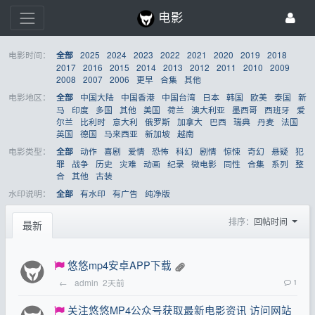
电影
电影时间：
2025
2024
2023
2022
2021
2020
2019
2018
全部
2017
2016
2015
2014
2013
2012
2011
2010
2009
2008
2007
2006
更早
合集
其他
电影地区：
中国大陆
中国香港
中国台湾
日本
韩国
欧美
泰国
新
全部
马
印度
多国
其他
美国
荷兰
澳大利亚
墨西哥
西班牙
爱
尔兰
比利时
意大利
俄罗斯
加拿大
巴西
瑞典
丹麦
法国
英国
德国
马来西亚
新加坡
越南
电影类型：
动作
喜剧
爱情
恐怖
科幻
剧情
惊悚
奇幻
悬疑
犯
全部
罪
战争
历史
灾难
动画
纪录
微电影
同性
合集
系列
整
合
其他
古装
水印说明：
有水印
有广告
纯净版
全部
排序：
回帖时间
最新
悠悠mp4安卓APP下载
←
admin
2天前
1
关注悠悠MP4公众号获取最新电影资讯 访问网站