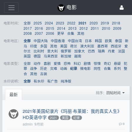
电影
电影时间：
全部
2025
2024
2023
2022
2020
2019
2018
2021
2017
2016
2015
2014
2013
2012
2011
2010
2009
2008
2007
2006
更早
合集
其他
电影地区：
中国大陆
中国香港
中国台湾
日本
韩国
欧美
泰国
新
全部
马
印度
多国
其他
美国
荷兰
澳大利亚
墨西哥
西班牙
爱
尔兰
比利时
意大利
俄罗斯
加拿大
巴西
瑞典
丹麦
法国
英国
德国
马来西亚
新加坡
越南
电影类型：
全部
动作
喜剧
爱情
恐怖
科幻
剧情
惊悚
奇幻
悬疑
犯
罪
战争
历史
灾难
动画
微电影
同性
合集
系列
整
纪录
合
其他
古装
水印说明：
有水印
有广告
纯净版
全部
排序：
回帖时间
最新
2021年美国纪录片《玛丽·布莱姬：我的真实人生》
HD英语中字
2021
美国
纪录
admin
9月前
0