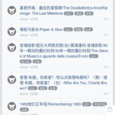
基普乔格：最后的里程碑/The Devil&#039;s Knot/Kip
choge: The Last Milestone
2021
美国
纪录
admin
4月前
0
墙纸与胶水/Paper & Glue
2021
美国
纪录
admin
3月前
0
音魂掠影/配乐大师颜尼欧(台)/莫里康内·音魂掠影/50
年一瞬间的魔幻时刻/50年一瞬的魔幻时刻/The Glanc
e of Music/Lo sguardo della musica/Ennio
2021
意大利
纪录
admin
3月前
0
查理·布朗，你是谁？/你认识查理布朗吗？（港）/查
理·布朗，你是谁？（台）/Who Are You, Charlie Bro
wn?
2021
美国
纪录
admin
3月前
0
1950他们正年轻/Remembering 1950
2021
中国大陆
纪录
admin
3月前
0