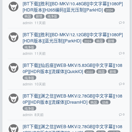
[BT下载][胜利][BD-MKV/10.48GB][中文字幕][1080P]
[HDR版本][H265编码][蓝光压制][ParkHD]
2024
韩国
剧情
纯净版
admin
11天前
0
[BT下载][胜利][BD-MKV/12.12GB][中文字幕][1080P]
[HDR版本][蓝光压制][ParkHD]
2024
韩国
剧情
纯净版
admin
11天前
0
[BT下载][仙后座][WEB-MKV/5.83GB][中文字幕][108
0P][HDR版本][流媒体][QuickIO]
2022
韩国
剧情
纯净版
admin
10天前
0
[BT下载][渊之信][WEB-MKV/2.78GB][中文字幕][108
0P][HDR版本][流媒体][DreamHD]
韩国
动画
纯净版
admin
8天前
0
[BT下载][渊之信][WEB-MKV/2.78GB][中文字幕][108