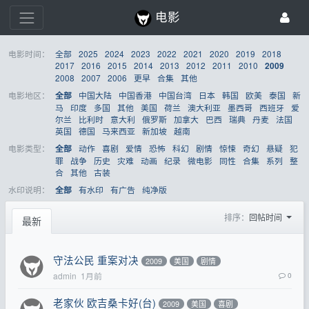
电影
电影时间：
全部
2025
2024
2023
2022
2021
2020
2019
2018
2017
2016
2015
2014
2013
2012
2011
2010
2009
2008
2007
2006
更早
合集
其他
电影地区：
中国大陆
中国香港
中国台湾
日本
韩国
欧美
泰国
新
全部
马
印度
多国
其他
美国
荷兰
澳大利亚
墨西哥
西班牙
爱
尔兰
比利时
意大利
俄罗斯
加拿大
巴西
瑞典
丹麦
法国
英国
德国
马来西亚
新加坡
越南
电影类型：
动作
喜剧
爱情
恐怖
科幻
剧情
惊悚
奇幻
悬疑
犯
全部
罪
战争
历史
灾难
动画
纪录
微电影
同性
合集
系列
整
合
其他
古装
水印说明：
有水印
有广告
纯净版
全部
排序：
回帖时间
最新
守法公民 重案对决
2009
美国
剧情
admin
1月前
0
老家伙 欧吉桑卡好(台)
2009
美国
喜剧