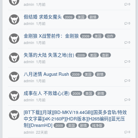
admin
1月前
0
假结婚 求婚女魔头
2009
美国
剧情
admin
1月前
0
金刚狼 X战警前传：金刚狼
2009
美国
动作
admin
1月前
0
失落的大陆 失落之地(台)
2009
美国
喜剧
admin
1月前
0
八月迷情 August Rush
2009
美国
剧情
admin
1月前
0
成事在人 不败雄心(港)
2009
美国
剧情
admin
1月前
0
[BT下载][月球][BD-MKV/19.44GB][国英多音轨/特效
中文字幕][4K-2160P][HDR版本][H265编码][蓝光压
制][DreamHD]
2009
英国
剧情
纯净版
admin
22天前
0