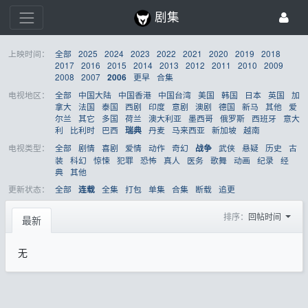
剧集
上映时间：
全部
2025
2024
2023
2022
2021
2020
2019
2018
2017
2016
2015
2014
2013
2012
2011
2010
2009
2008
2007
更早
合集
2006
电视地区：
全部
中国大陆
中国香港
中国台湾
美国
韩国
日本
英国
加
拿大
法国
泰国
西剧
印度
意剧
澳剧
德国
新马
其他
爱
尔兰
其它
多国
荷兰
澳大利亚
墨西哥
俄罗斯
西班牙
意大
利
比利时
巴西
丹麦
马来西亚
新加坡
越南
瑞典
电视类型：
全部
剧情
喜剧
爱情
动作
奇幻
武侠
悬疑
历史
古
战争
装
科幻
惊悚
犯罪
恐怖
真人
医务
歌舞
动画
纪录
经
典
其他
更新状态：
全部
全集
打包
单集
合集
断载
追更
连载
排序：
回帖时间
最新
无