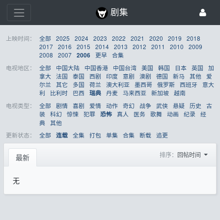
剧集
上映时间：
全部
2025
2024
2023
2022
2021
2020
2019
2018
2017
2016
2015
2014
2013
2012
2011
2010
2009
2008
2007
更早
合集
2006
电视地区：
全部
中国大陆
中国香港
中国台湾
美国
韩国
日本
英国
加
拿大
法国
泰国
西剧
印度
意剧
澳剧
德国
新马
其他
爱
尔兰
其它
多国
荷兰
澳大利亚
墨西哥
俄罗斯
西班牙
意大
利
比利时
巴西
丹麦
马来西亚
新加坡
越南
瑞典
电视类型：
全部
剧情
喜剧
爱情
动作
奇幻
战争
武侠
悬疑
历史
古
装
科幻
惊悚
犯罪
真人
医务
歌舞
动画
纪录
经
恐怖
典
其他
更新状态：
全部
全集
打包
单集
合集
断载
追更
连载
排序：
回帖时间
最新
无