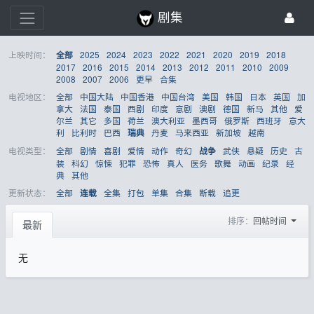
剧集
上映时间：
2025
2024
2023
2022
2021
2020
2019
2018
全部
2017
2016
2015
2014
2013
2012
2011
2010
2009
2008
2007
2006
更早
合集
电视地区：
全部
中国大陆
中国香港
中国台湾
美国
韩国
日本
英国
加
拿大
法国
泰国
西剧
印度
意剧
澳剧
德国
新马
其他
爱
尔兰
其它
多国
荷兰
澳大利亚
墨西哥
俄罗斯
西班牙
意大
利
比利时
巴西
丹麦
马来西亚
新加坡
越南
瑞典
电视类型：
全部
剧情
喜剧
爱情
动作
奇幻
武侠
悬疑
历史
古
战争
装
科幻
惊悚
犯罪
恐怖
真人
医务
歌舞
动画
纪录
经
典
其他
更新状态：
全部
全集
打包
单集
合集
断载
追更
连载
排序：
回帖时间
最新
无