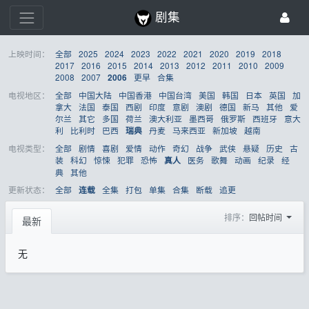
剧集
上映时间：
全部
2025
2024
2023
2022
2021
2020
2019
2018
2017
2016
2015
2014
2013
2012
2011
2010
2009
2008
2007
更早
合集
2006
电视地区：
全部
中国大陆
中国香港
中国台湾
美国
韩国
日本
英国
加
拿大
法国
泰国
西剧
印度
意剧
澳剧
德国
新马
其他
爱
尔兰
其它
多国
荷兰
澳大利亚
墨西哥
俄罗斯
西班牙
意大
利
比利时
巴西
丹麦
马来西亚
新加坡
越南
瑞典
电视类型：
全部
剧情
喜剧
爱情
动作
奇幻
战争
武侠
悬疑
历史
古
装
科幻
惊悚
犯罪
恐怖
医务
歌舞
动画
纪录
经
真人
典
其他
更新状态：
全部
全集
打包
单集
合集
断载
追更
连载
排序：
回帖时间
最新
无