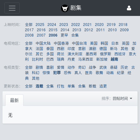
剧集
上映时间：
全部
2025
2024
2023
2022
2021
2020
2019
2018
2017
2016
2015
2014
2013
2012
2011
2010
2009
2008
2007
更早
合集
2006
电视地区：
全部
中国大陆
中国香港
中国台湾
美国
韩国
日本
英国
加
拿大
法国
泰国
西剧
印度
意剧
澳剧
德国
新马
其他
爱
尔兰
其它
多国
荷兰
澳大利亚
墨西哥
俄罗斯
西班牙
意大
利
比利时
巴西
瑞典
丹麦
马来西亚
新加坡
越南
电视类型：
全部
剧情
喜剧
爱情
动作
奇幻
战争
武侠
悬疑
历史
古
装
科幻
惊悚
恐怖
真人
医务
歌舞
动画
纪录
经
犯罪
典
其他
更新状态：
全部
全集
打包
单集
合集
断载
追更
连载
排序：
回帖时间
最新
无