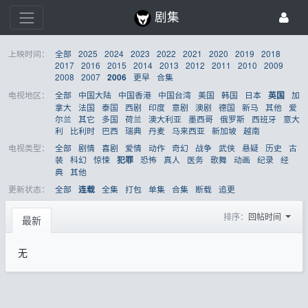
剧集
上映时间：
全部
2025
2024
2023
2022
2021
2020
2019
2018
2017
2016
2015
2014
2013
2012
2011
2010
2009
2008
2007
更早
合集
2006
电视地区：
全部
中国大陆
中国香港
中国台湾
美国
韩国
日本
加
英国
拿大
法国
泰国
西剧
印度
意剧
澳剧
德国
新马
其他
爱
尔兰
其它
多国
荷兰
澳大利亚
墨西哥
俄罗斯
西班牙
意大
利
比利时
巴西
瑞典
丹麦
马来西亚
新加坡
越南
电视类型：
全部
剧情
喜剧
爱情
动作
奇幻
战争
武侠
悬疑
历史
古
装
科幻
惊悚
恐怖
真人
医务
歌舞
动画
纪录
经
犯罪
典
其他
更新状态：
全部
全集
打包
单集
合集
断载
追更
连载
排序：
回帖时间
最新
无