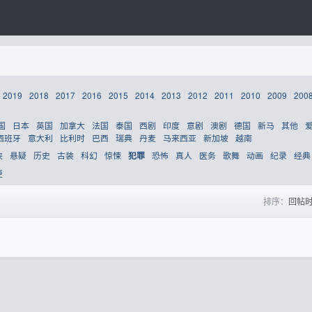
2019
2018
2017
2016
2015
2014
2013
2012
2011
2010
2009
200
国
日本
英国
加拿大
法国
泰国
西剧
印度
意剧
澳剧
德国
新马
其他
西班牙
意大利
比利时
巴西
瑞典
丹麦
马来西亚
新加坡
越南
侠
悬疑
历史
古装
科幻
惊悚
恐怖
真人
医务
歌舞
动画
纪录
经典
犯罪
更
排序：
回帖