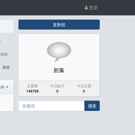
登录
发新帖
8
爱尔兰
其他
剧集
主题数
今日贴子
今日主题
时间
148769
0
0
搜索