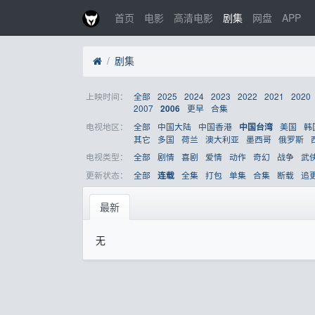
首页
电影
高清电影
剧集
网盘
APP
剧集
上映时间：
全部
2025
2024
2023
2022
2021
2020
2007
更早
合集
2006
电视地区：
全部
中国大陆
中国香港
美国
韩
中国台湾
其它
多国
荷兰
澳大利亚
墨西哥
俄罗斯
电视类型：
全部
剧情
喜剧
爱情
动作
奇幻
战争
武
更新状态：
全部
全集
打包
单集
合集
断载
追
连载
最新
无