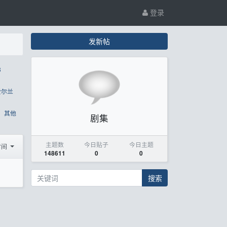
登录
发新帖
8
爱尔兰
其他
剧集
主题数
今日贴子
今日主题
时间
148611
0
0
搜索