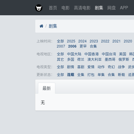
首页
电影
高清电影
剧集
网盘
APP
剧集
上映时间：
全部
2025
2024
2023
2022
2021
2020
2007
更早
合集
2006
电视地区：
全部
中国大陆
中国香港
中国台湾
美国
韩
其它
多国
荷兰
澳大利亚
墨西哥
俄罗斯
电视类型：
全部
剧情
喜剧
爱情
动作
奇幻
战争
武
更新状态：
全部
全集
打包
单集
合集
断载
追
连载
最新
无