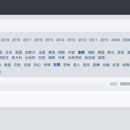
2019
2018
2017
2016
2015
2014
2013
2012
2011
2010
2009
200
国
日本
英国
加拿大
法国
泰国
西剧
印度
澳剧
德国
新马
其他
意剧
西班牙
意大利
比利时
巴西
瑞典
丹麦
马来西亚
新加坡
越南
侠
悬疑
历史
古装
科幻
惊悚
恐怖
真人
医务
歌舞
动画
纪录
经典
犯罪
更
排序：
回帖