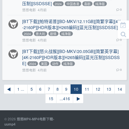
压制][SSDSSE]
2024
中国香港
喜剧
纯净版
悠悠电影
4月前
0
[BT下载][帕特诺普][BD-MKV/12.11GB][简繁字幕][4K
-2160P][HDR版本][H265编码][蓝光压制][SSDSSE]
2024
意大利
剧情
纯净版
悠悠电影
4月前
0
[BT下载][怒火战猴][BD-MKV/20.05GB][简繁英字幕]
[4K-2160P][HDR版本][H265编码][蓝光压制][SSDSS
E]
2024
美国
动作
纯净版
悠悠电影
4月前
0
◀
1 ...
5
6
7
8
9
10
11
12
13
14
15
...416
▶
© 2026
悠悠MP4-MP4电影下载-
uump4