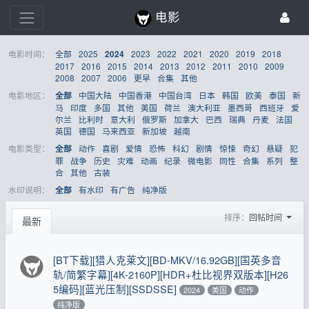
电影
电影时间：
全部
2025
2023
2022
2021
2020
2019
2018
2024
2017
2016
2015
2014
2013
2012
2011
2010
2009
2008
2007
2006
更早
合集
其他
电影地区：
中国大陆
中国香港
中国台湾
日本
韩国
欧美
泰国
新
全部
马
印度
多国
其他
美国
荷兰
澳大利亚
墨西哥
西班牙
爱
尔兰
比利时
意大利
俄罗斯
加拿大
巴西
瑞典
丹麦
法国
英国
德国
马来西亚
新加坡
越南
电影类型：
动作
喜剧
爱情
恐怖
科幻
剧情
惊悚
奇幻
悬疑
犯
全部
罪
战争
历史
灾难
动画
纪录
微电影
同性
合集
系列
整
合
其他
古装
水印说明：
有水印
有广告
纯净版
全部
排序：
回帖时间
最新
[BT下载][猎人克莱文][BD-MKV/16.92GB][国英多音
轨/简繁字幕][4K-2160P][HDR+杜比视界双版本][H26
5编码][蓝光压制][SSDSSE]
2024
美国
动作
纯净版