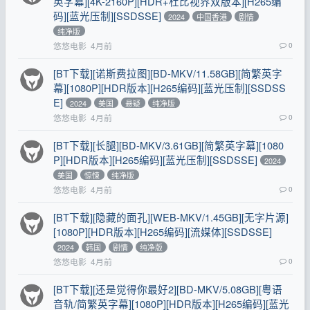
英字幕][4K-2160P][HDR+杜比视界双版本][H265编
码][蓝光压制][SSDSSE]
2024
中国香港
剧情
纯净版
悠悠电影
4月前
0
[BT下载][诺斯费拉图][BD-MKV/11.58GB][简繁英字
幕][1080P][HDR版本][H265编码][蓝光压制][SSDSS
E]
2024
美国
悬疑
纯净版
悠悠电影
4月前
0
[BT下载][长腿][BD-MKV/3.61GB][简繁英字幕][1080
P][HDR版本][H265编码][蓝光压制][SSDSSE]
2024
美国
惊悚
纯净版
悠悠电影
4月前
0
[BT下载][隐藏的面孔][WEB-MKV/1.45GB][无字片源]
[1080P][HDR版本][H265编码][流媒体][SSDSSE]
2024
韩国
剧情
纯净版
悠悠电影
4月前
0
[BT下载][还是觉得你最好2][BD-MKV/5.08GB][粤语
音轨/简繁英字幕][1080P][HDR版本][H265编码][蓝光