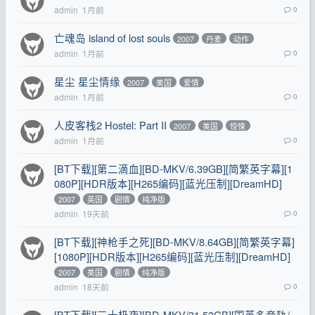
admin
1月前
0
亡魂岛 island of lost souls
2007
丹麦
动作
admin
1月前
0
星尘 星尘情缘
2007
美国
爱情
admin
1月前
0
人皮客栈2 Hostel: Part II
2007
美国
惊悚
admin
1月前
0
[BT下载][第二滴血][BD-MKV/6.39GB][简繁英字幕][1
080P][HDR版本][H265编码][蓝光压制][DreamHD]
2007
英国
剧情
纯净版
admin
19天前
0
[BT下载][神枪手之死][BD-MKV/8.64GB][简繁英字幕]
[1080P][HDR版本][H265编码][蓝光压制][DreamHD]
2007
美国
剧情
纯净版
admin
18天前
0
[BT下载][三十极夜][BD-MKV/31.53GB][国英多音轨/