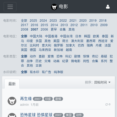
电影
电影时间：
全部
2025
2024
2023
2022
2021
2020
2019
2018
2017
2016
2015
2014
2013
2012
2011
2010
2009
2008
2006
更早
合集
其他
2007
电影地区：
中国大陆
中国香港
中国台湾
日本
韩国
欧美
泰国
新
全部
马
印度
多国
其他
美国
荷兰
澳大利亚
墨西哥
西班牙
爱
尔兰
比利时
意大利
俄罗斯
加拿大
巴西
瑞典
丹麦
法国
英国
德国
马来西亚
新加坡
越南
电影类型：
动作
喜剧
爱情
恐怖
科幻
剧情
惊悚
奇幻
悬疑
犯
全部
罪
战争
历史
灾难
动画
纪录
微电影
同性
合集
系列
整
合
其他
古装
水印说明：
有水印
有广告
纯净版
全部
排序：
回帖时间
最新
再生缘
2007
印度
剧情
admin
1月前
0
恐怖星球 恐惧星球
2007
美国
动作