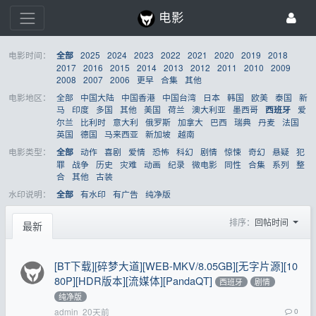
电影
电影时间：
2025
2024
2023
2022
2021
2020
2019
2018
全部
2017
2016
2015
2014
2013
2012
2011
2010
2009
2008
2007
2006
更早
合集
其他
电影地区：
全部
中国大陆
中国香港
中国台湾
日本
韩国
欧美
泰国
新
马
印度
多国
其他
美国
荷兰
澳大利亚
墨西哥
爱
西班牙
尔兰
比利时
意大利
俄罗斯
加拿大
巴西
瑞典
丹麦
法国
英国
德国
马来西亚
新加坡
越南
电影类型：
动作
喜剧
爱情
恐怖
科幻
剧情
惊悚
奇幻
悬疑
犯
全部
罪
战争
历史
灾难
动画
纪录
微电影
同性
合集
系列
整
合
其他
古装
水印说明：
有水印
有广告
纯净版
全部
排序：
回帖时间
最新
[BT下载][碎梦大道][WEB-MKV/8.05GB][无字片源][10
80P][HDR版本][流媒体][PandaQT]
西班牙
剧情
纯净版
admin
20天前
0