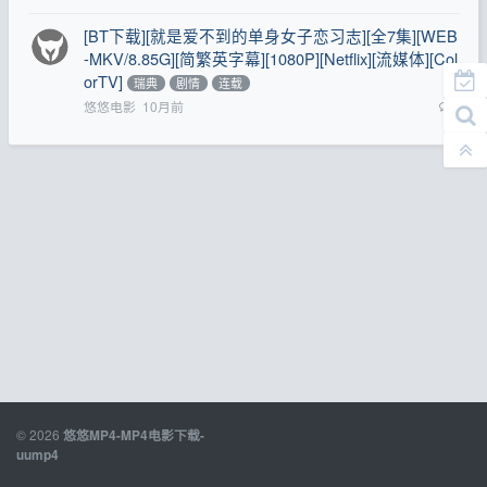
[BT下载][就是爱不到的单身女子恋习志][全7集][WEB
-MKV/8.85G][简繁英字幕][1080P][Netflix][流媒体][Col
orTV]
瑞典
剧情
连载
悠悠电影
10月前
0
© 2026
悠悠MP4-MP4电影下载-
uump4