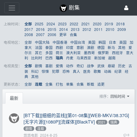
剧集
上映时间：
2025
2024
2023
2022
2021
2020
2019
2018
全部
2017
2016
2015
2014
2013
2012
2011
2010
2009
2008
2007
2006
更早
合集
电视地区：
全部
中国大陆
中国香港
中国台湾
美国
韩国
日本
英国
加
拿大
法国
泰国
西剧
印度
意剧
澳剧
德国
新马
其他
爱
尔兰
其它
多国
荷兰
澳大利亚
墨西哥
俄罗斯
西班牙
意大
利
比利时
巴西
丹麦
马来西亚
新加坡
越南
瑞典
电视类型：
剧情
喜剧
爱情
动作
奇幻
战争
武侠
悬疑
历史
古
全部
装
科幻
惊悚
犯罪
恐怖
真人
医务
歌舞
动画
纪录
经
典
其他
更新状态：
全部
全集
打包
单集
合集
断载
追更
连载
排序：
回帖时间
最新
[BT下载][细细的蓝线][第01-08集][WEB-MKV/38.37G]
[无字片源][1080P][流媒体][BlackTV]
2021
瑞典
剧情
连载
悠悠电影
2024-8-25
0