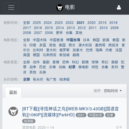
电影
电影时间：
全部
2025
2024
2023
2022
2020
2019
2018
2021
2017
2016
2015
2014
2013
2012
2011
2010
2009
2008
2007
2006
更早
合集
其他
电影地区：
全部
中国大陆
中国香港
日本
韩国
欧美
泰国
新
中国台湾
马
印度
多国
其他
美国
荷兰
澳大利亚
墨西哥
西班牙
爱
尔兰
比利时
意大利
俄罗斯
加拿大
巴西
瑞典
丹麦
法国
英国
德国
马来西亚
新加坡
越南
电影类型：
全部
动作
喜剧
爱情
恐怖
科幻
剧情
惊悚
奇幻
悬疑
犯
罪
战争
历史
灾难
动画
微电影
同性
合集
系列
整
纪录
合
其他
古装
水印说明：
有水印
有广告
纯净版
全部
排序：
回帖时间
最新
[BT下载][寻找神话之鸟][WEB-MKV/3.43GB][国语音
轨][1080P][流媒体][ParkHD]
2021
中国台湾
纪录
纯净版
悠悠电影
2025-1-14
0