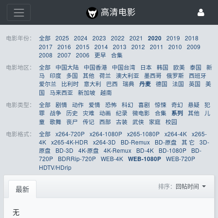
高清电影
电影年份：
全部
2025
2024
2023
2022
2021
2019
2018
2020
2017
2016
2015
2014
2013
2012
2011
2010
2009
2008
2007
2006
更早
合集
电影地区：
全部
中国大陆
中国香港
中国台湾
日本
韩国
欧美
泰国
新
马
印度
多国
其他
荷兰
澳大利亚
墨西哥
俄罗斯
西班牙
爱尔兰
比利时
意大利
巴西
瑞典
德国
法国
英国
美
丹麦
国
马来西亚
新加坡
越南
电影类型：
全部
剧情
动作
爱情
恐怖
科幻
喜剧
惊悚
奇幻
悬疑
犯
罪
战争
历史
灾难
动画
纪录
微电影
合集
其他
儿
系列
童
歌舞
丧尸
传记
西部
古装
武侠
家庭
校园
电影格式：
全部
x264-720P
x264-1080P
x265-1080P
x264-4K
x265-
4K
x265-4K-HDR
x264-3D
BD-Remux
BD-原盘
其 它
3D-
原盘
BD-3D
4K-原盘
4K-Remux
BD-4K
BD-1080P
BD-
720P
BDRRip-720P
WEB-4K
WEB-720P
WEB-1080P
HDTV/HDrip
排序：
回帖时间
最新
无