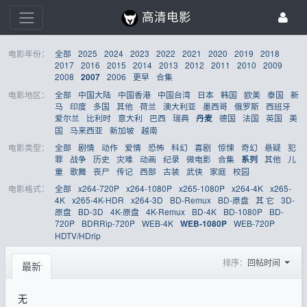
高清电影
电影年份：
全部
2025
2024
2023
2022
2021
2020
2019
2018
2017
2016
2015
2014
2013
2012
2011
2010
2009
2008
2006
更早
合集
2007
电影地区：
全部
中国大陆
中国香港
中国台湾
日本
韩国
欧美
泰国
新
马
印度
多国
其他
荷兰
澳大利亚
墨西哥
俄罗斯
西班牙
爱尔兰
比利时
意大利
巴西
瑞典
德国
法国
英国
美
丹麦
国
马来西亚
新加坡
越南
电影类型：
全部
剧情
动作
爱情
恐怖
科幻
喜剧
惊悚
奇幻
悬疑
犯
罪
战争
历史
灾难
动画
纪录
微电影
合集
其他
儿
系列
童
歌舞
丧尸
传记
西部
古装
武侠
家庭
校园
电影格式：
全部
x264-720P
x264-1080P
x265-1080P
x264-4K
x265-
4K
x265-4K-HDR
x264-3D
BD-Remux
BD-原盘
其 它
3D-
原盘
BD-3D
4K-原盘
4K-Remux
BD-4K
BD-1080P
BD-
720P
BDRRip-720P
WEB-4K
WEB-720P
WEB-1080P
HDTV/HDrip
排序：
回帖时间
最新
无