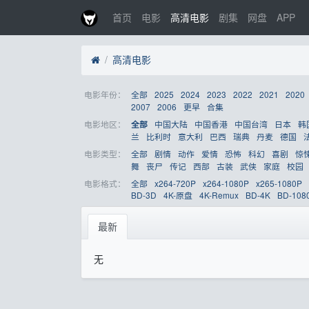
首页
电影
高清电影
剧集
网盘
APP
高清电影
电影年份：
全部
2025
2024
2023
2022
2021
2020
2007
2006
更早
合集
电影地区：
中国大陆
中国香港
中国台湾
日本
韩
全部
兰
比利时
意大利
巴西
瑞典
丹麦
德国
电影类型：
全部
剧情
动作
爱情
恐怖
科幻
喜剧
惊
舞
丧尸
传记
西部
古装
武侠
家庭
校园
电影格式：
全部
x264-720P
x264-1080P
x265-1080P
BD-3D
4K-原盘
4K-Remux
BD-4K
BD-108
最新
无