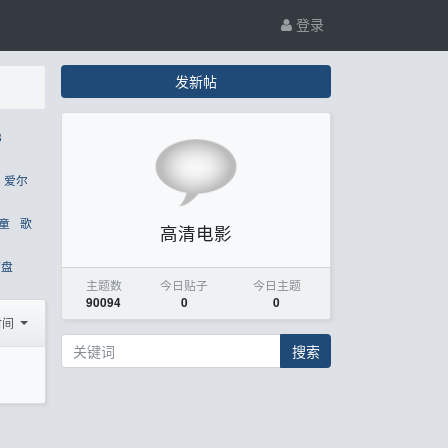
登录
发新帖
8
爱尔
童
歌
高清电影
原盘
主题数
今日贴子
今日主题
90094
0
0
时间
搜索