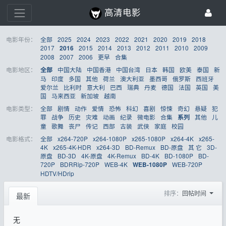
高清电影
电影年份：
全部
2025
2024
2023
2022
2021
2020
2019
2018
2017
2015
2014
2013
2012
2011
2010
2009
2016
2008
2007
2006
更早
合集
电影地区：
中国大陆
中国香港
中国台湾
日本
韩国
欧美
泰国
新
全部
马
印度
多国
其他
荷兰
澳大利亚
墨西哥
俄罗斯
西班牙
爱尔兰
比利时
意大利
巴西
瑞典
丹麦
德国
法国
英国
美
国
马来西亚
新加坡
越南
电影类型：
全部
剧情
动作
爱情
恐怖
科幻
喜剧
惊悚
奇幻
悬疑
犯
罪
战争
历史
灾难
动画
纪录
微电影
合集
其他
儿
系列
童
歌舞
丧尸
传记
西部
古装
武侠
家庭
校园
电影格式：
全部
x264-720P
x264-1080P
x265-1080P
x264-4K
x265-
4K
x265-4K-HDR
x264-3D
BD-Remux
BD-原盘
其 它
3D-
原盘
BD-3D
4K-原盘
4K-Remux
BD-4K
BD-1080P
BD-
720P
BDRRip-720P
WEB-4K
WEB-720P
WEB-1080P
HDTV/HDrip
排序：
回帖时间
最新
无