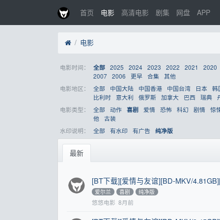
首页
电影
高清电影
剧集
网盘
APP
电影
电影时间：
2025
2024
2023
2022
2021
2020
全部
2007
2006
更早
合集
其他
电影地区：
全部
中国大陆
中国香港
中国台湾
日本
韩
比利时
意大利
俄罗斯
加拿大
巴西
瑞典
电影类型：
全部
动作
爱情
恐怖
科幻
剧情
惊
喜剧
他
古装
水印说明：
全部
有水印
有广告
纯净版
最新
[BT下载][爱情与友谊][BD-MKV/4.81GB]
爱尔兰
喜剧
纯净版
悠悠电影
8月前