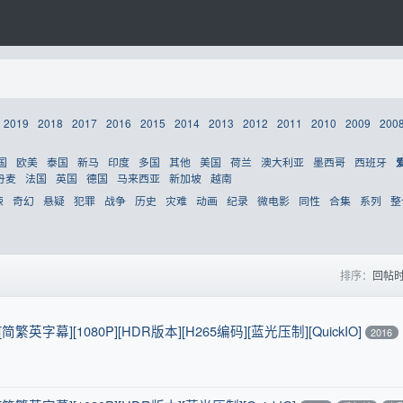
2019
2018
2017
2016
2015
2014
2013
2012
2011
2010
2009
200
国
欧美
泰国
新马
印度
多国
其他
美国
荷兰
澳大利亚
墨西哥
西班牙
丹麦
法国
英国
德国
马来西亚
新加坡
越南
悚
奇幻
悬疑
犯罪
战争
历史
灾难
动画
纪录
微电影
同性
合集
系列
整
排序：
回帖
[简繁英字幕][1080P][HDR版本][H265编码][蓝光压制][QuickIO]
2016