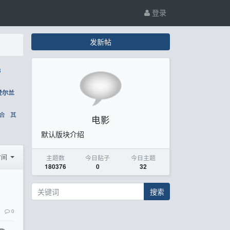
登录
发新帖
8
爱尔兰
合
其
电影
默认版块介绍
时间
主题数
今日贴子
今日主题
180376
0
32
搜索
0