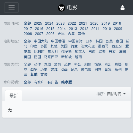
电影
电影时间：
2025
2024
2023
2022
2021
2020
2019
2018
全部
2017
2016
2015
2014
2013
2012
2011
2010
2009
2008
2007
2006
更早
合集
其他
电影地区：
全部
中国大陆
中国香港
中国台湾
日本
韩国
欧美
泰国
新
马
印度
多国
其他
美国
荷兰
澳大利亚
墨西哥
西班牙
爱
比利时
意大利
俄罗斯
加拿大
巴西
瑞典
丹麦
法国
尔兰
英国
德国
马来西亚
新加坡
越南
电影类型：
全部
动作
喜剧
爱情
恐怖
科幻
剧情
惊悚
奇幻
悬疑
犯
罪
战争
历史
灾难
动画
纪录
微电影
同性
合集
系列
整
合
古装
其他
水印说明：
全部
有水印
有广告
纯净版
排序：
回帖时间
最新
无