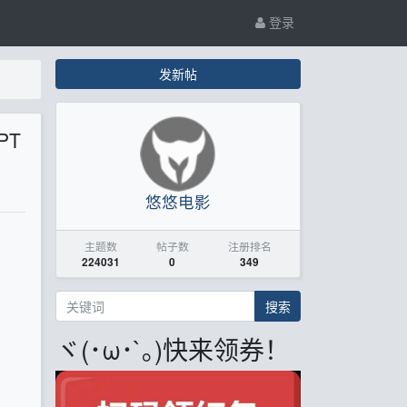
登录
发新帖
PT
悠悠电影
主题数
帖子数
注册排名
224031
0
349
搜索
ヾ(･ω･`｡)快来领券！