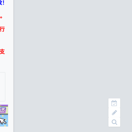
放！
试。
行
不支