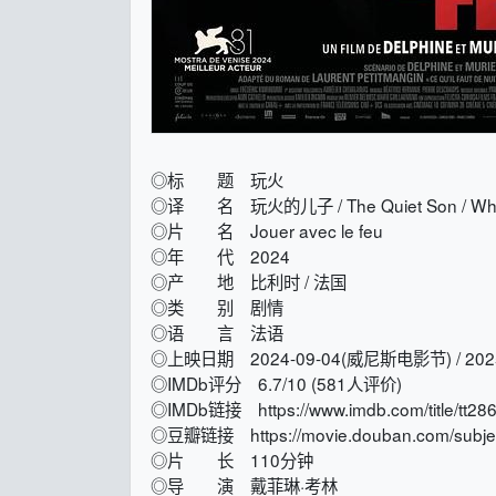
◎标 题 玩火
◎译 名 玩火的儿子 / The Quiet Son / What You
◎片 名 Jouer avec le feu
◎年 代 2024
◎产 地 比利时 / 法国
◎类 别 剧情
◎语 言 法语
◎上映日期 2024-09-04(威尼斯电影节) / 2025
◎IMDb评分 6.7/10 (581人评价)
◎IMDb链接 https://www.imdb.com/title/tt28
◎豆瓣链接 https://movie.douban.com/subjec
◎片 长 110分钟
◎导 演 戴菲琳·考林