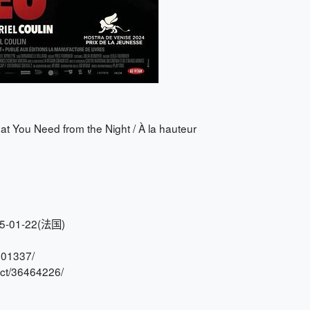
 Need from the Night / À la hauteur
-01-22(法国)
601337/
t/36464226/