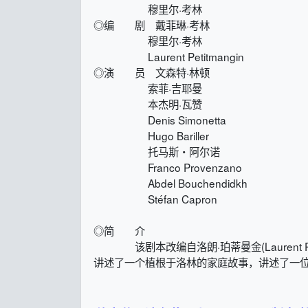
穆里尔·考林
◎编 剧 戴菲琳·考林
穆里尔·考林
Laurent Petitmangin
◎演 员 文森特·林顿
索菲·吉耶曼
本杰明·瓦赞
Denis Simonetta
Hugo Bariller
托马斯・阿尔诺
Franco Provenzano
Abdel Bouchendidkh
Stéfan Capron
◎简 介
该剧本改编自洛朗·珀蒂曼金(Laurent Petitman
讲述了一个植根于洛林的家庭故事，讲述了一