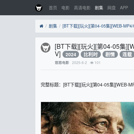
首页
电影
高清电影
剧集
网盘
APP
剧集
[BT下载][玩火][第04-05集][
V]
2024
比利时
剧情
连载
2025-6-2
101
悠悠电影
完整标题：[BT下载][玩火][第04-05集][WEB-MP4