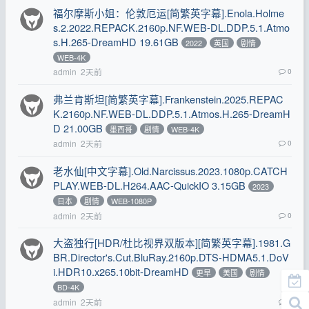
福尔摩斯小姐：伦敦厄运[简繁英字幕].Enola.Holme
s.2.2022.REPACK.2160p.NF.WEB-DL.DDP.5.1.Atmo
s.H.265-DreamHD 19.61GB
2022
英国
剧情
WEB-4K
admin
2天前
0
弗兰肯斯坦[简繁英字幕].Frankenstein.2025.REPAC
K.2160p.NF.WEB-DL.DDP.5.1.Atmos.H.265-DreamH
D 21.00GB
墨西哥
剧情
WEB-4K
admin
2天前
0
老水仙[中文字幕].Old.Narcissus.2023.1080p.CATCH
PLAY.WEB-DL.H264.AAC-QuickIO 3.15GB
2023
日本
剧情
WEB-1080P
admin
2天前
0
大盗独行[HDR/杜比视界双版本][简繁英字幕].1981.G
BR.Director's.Cut.BluRay.2160p.DTS-HDMA5.1.DoV
i.HDR10.x265.10bit-DreamHD
更早
美国
剧情
BD-4K
admin
2天前
0