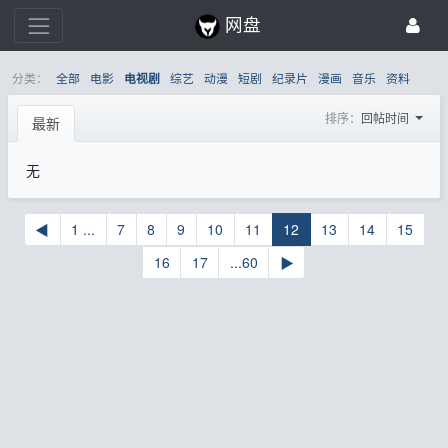
网盘
分类：
全部
电影
综艺
动漫
短剧
纪录片
漫画
音乐
资料
电视剧
排序：
回帖时间
最新
无
◀
1 ...
7
8
9
10
11
12
13
14
15
16
17
...60
▶