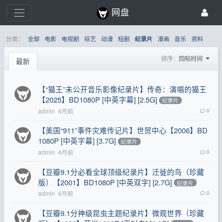
网盘
分类：
全部
电影
电视剧
综艺
动漫
短剧
漫画
音乐
资料
纪录片
排序：
回帖时间
最新
【“猫王”未公开音乐影像纪录片】传奇：演唱的猫王
【2025】BD1080P [中英字幕] [2.5G]
纪录片
admin
4月前
0
【美国“911”事件灾难传记片】世贸中心【2006】BD
1080P [中英字幕] [3.7G]
纪录片
admin
4月前
0
【豆瓣9.1分必看全球顶级纪录片】迁徙的鸟（珍藏
版）【2001】BD1080P [中英双字] [2.7G]
纪录片
admin
4月前
0
【豆瓣9.1分神级昆虫主题纪录片】微观世界（珍藏