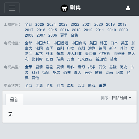
剧集
上映时间：
全部
2024
2023
2022
2021
2020
2019
2018
2025
2017
2016
2015
2014
2013
2012
2011
2010
2009
2008
2007
2006
更早
合集
电视地区：
全部
中国大陆
中国香港
中国台湾
美国
韩国
日本
英国
加
拿大
法国
泰国
西剧
印度
意剧
澳剧
德国
新马
其他
爱
尔兰
其它
多国
澳大利亚
墨西哥
俄罗斯
西班牙
意大
荷兰
利
比利时
巴西
瑞典
丹麦
马来西亚
新加坡
越南
电视类型：
剧情
喜剧
爱情
动作
奇幻
战争
武侠
悬疑
历史
古
全部
装
科幻
惊悚
犯罪
恐怖
真人
医务
歌舞
动画
纪录
经
典
其他
更新状态：
全部
连载
全集
打包
单集
合集
断载
追更
排序：
回帖时间
最新
无