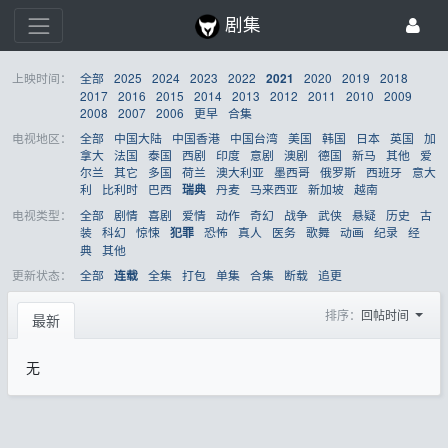
剧集
上映时间：
全部
2025
2024
2023
2022
2020
2019
2018
2021
2017
2016
2015
2014
2013
2012
2011
2010
2009
2008
2007
2006
更早
合集
电视地区：
全部
中国大陆
中国香港
中国台湾
美国
韩国
日本
英国
加
拿大
法国
泰国
西剧
印度
意剧
澳剧
德国
新马
其他
爱
尔兰
其它
多国
荷兰
澳大利亚
墨西哥
俄罗斯
西班牙
意大
利
比利时
巴西
丹麦
马来西亚
新加坡
越南
瑞典
电视类型：
全部
剧情
喜剧
爱情
动作
奇幻
战争
武侠
悬疑
历史
古
装
科幻
惊悚
恐怖
真人
医务
歌舞
动画
纪录
经
犯罪
典
其他
更新状态：
全部
全集
打包
单集
合集
断载
追更
连载
排序：
回帖时间
最新
无