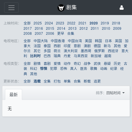
剧集
上映时间：
全部
2025
2024
2023
2022
2021
2019
2018
2020
2017
2016
2015
2014
2013
2012
2011
2010
2009
2008
2007
2006
更早
合集
电视地区：
全部
中国大陆
中国香港
中国台湾
美国
韩国
日本
英国
加
拿大
法国
泰国
西剧
印度
意剧
澳剧
德国
新马
其他
爱
尔兰
其它
多国
荷兰
澳大利亚
墨西哥
俄罗斯
西班牙
意大
利
巴西
瑞典
丹麦
马来西亚
新加坡
越南
比利时
电视类型：
全部
剧情
喜剧
爱情
动作
奇幻
战争
武侠
悬疑
历史
古
装
科幻
犯罪
恐怖
真人
医务
歌舞
动画
纪录
经
惊悚
典
其他
更新状态：
全部
全集
打包
单集
合集
断载
追更
连载
排序：
回帖时间
最新
无