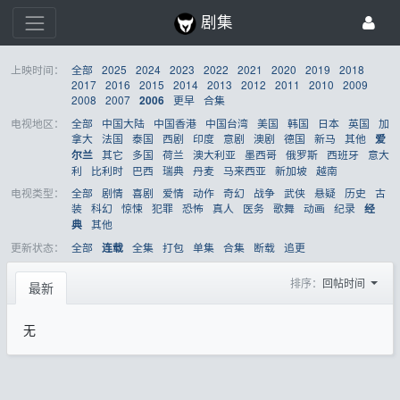
剧集
上映时间：
全部
2025
2024
2023
2022
2021
2020
2019
2018
2017
2016
2015
2014
2013
2012
2011
2010
2009
2008
2007
更早
合集
2006
电视地区：
全部
中国大陆
中国香港
中国台湾
美国
韩国
日本
英国
加
拿大
法国
泰国
西剧
印度
意剧
澳剧
德国
新马
其他
爱
其它
多国
荷兰
澳大利亚
墨西哥
俄罗斯
西班牙
意大
尔兰
利
比利时
巴西
瑞典
丹麦
马来西亚
新加坡
越南
电视类型：
全部
剧情
喜剧
爱情
动作
奇幻
战争
武侠
悬疑
历史
古
装
科幻
惊悚
犯罪
恐怖
真人
医务
歌舞
动画
纪录
经
其他
典
更新状态：
全部
全集
打包
单集
合集
断载
追更
连载
排序：
回帖时间
最新
无