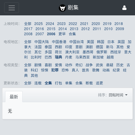
剧集
上映时间：
全部
2025
2024
2023
2022
2021
2020
2019
2018
2017
2016
2015
2014
2013
2012
2011
2010
2009
2008
2007
更早
合集
2006
电视地区：
全部
中国大陆
中国香港
中国台湾
美国
韩国
日本
英国
加
拿大
法国
泰国
西剧
印度
意剧
澳剧
德国
新马
其他
爱
尔兰
其它
多国
荷兰
澳大利亚
墨西哥
俄罗斯
西班牙
意大
利
比利时
巴西
丹麦
马来西亚
新加坡
越南
瑞典
电视类型：
全部
剧情
喜剧
爱情
动作
奇幻
战争
武侠
悬疑
历史
古
装
科幻
惊悚
恐怖
真人
医务
歌舞
动画
纪录
经
犯罪
典
其他
更新状态：
全部
连载
打包
单集
合集
断载
追更
全集
排序：
回帖时间
最新
无