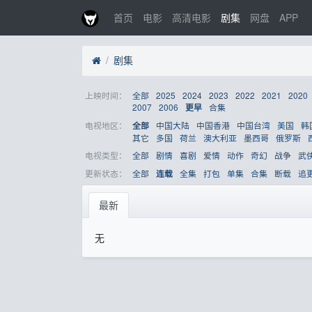
首页
电影
高清电影
剧集
网盘
APP
剧集
上映时间：
全部
2025
2024
2023
2022
2021
2020
2007
2006
合集
更早
电视地区：
中国大陆
中国香港
中国台湾
美国
韩
全部
其它
多国
荷兰
澳大利亚
墨西哥
俄罗斯
电视类型：
全部
剧情
喜剧
爱情
动作
奇幻
战争
武
更新状态：
全部
全集
打包
单集
合集
断载
追
连载
最新
无