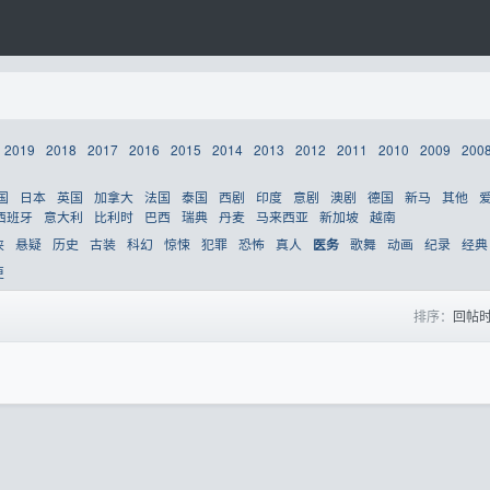
2019
2018
2017
2016
2015
2014
2013
2012
2011
2010
2009
200
国
日本
英国
加拿大
法国
泰国
西剧
印度
意剧
澳剧
德国
新马
其他
西班牙
意大利
比利时
巴西
瑞典
丹麦
马来西亚
新加坡
越南
侠
悬疑
历史
古装
科幻
惊悚
犯罪
恐怖
真人
歌舞
动画
纪录
经典
医务
更
排序：
回帖