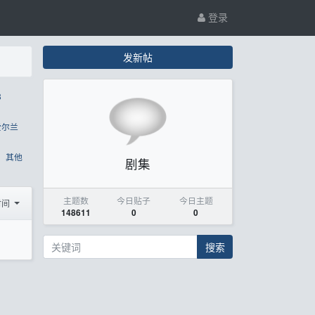
登录
发新帖
8
爱尔兰
其他
剧集
主题数
今日贴子
今日主题
时间
148611
0
0
搜索