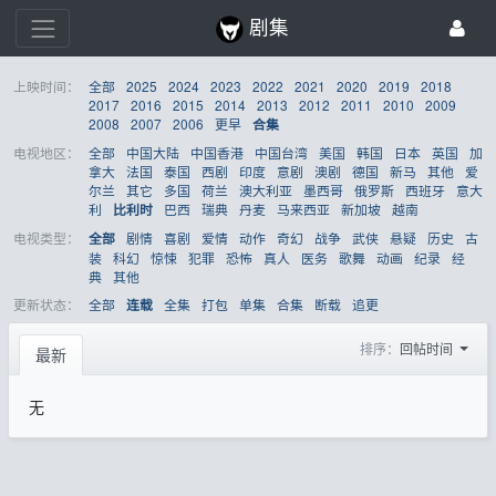
剧集
上映时间：
全部
2025
2024
2023
2022
2021
2020
2019
2018
2017
2016
2015
2014
2013
2012
2011
2010
2009
2008
2007
2006
更早
合集
电视地区：
全部
中国大陆
中国香港
中国台湾
美国
韩国
日本
英国
加
拿大
法国
泰国
西剧
印度
意剧
澳剧
德国
新马
其他
爱
尔兰
其它
多国
荷兰
澳大利亚
墨西哥
俄罗斯
西班牙
意大
利
巴西
瑞典
丹麦
马来西亚
新加坡
越南
比利时
电视类型：
剧情
喜剧
爱情
动作
奇幻
战争
武侠
悬疑
历史
古
全部
装
科幻
惊悚
犯罪
恐怖
真人
医务
歌舞
动画
纪录
经
典
其他
更新状态：
全部
全集
打包
单集
合集
断载
追更
连载
排序：
回帖时间
最新
无