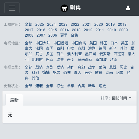
剧集
上映时间：
2025
2024
2023
2022
2021
2020
2019
2018
全部
2017
2016
2015
2014
2013
2012
2011
2010
2009
2008
2007
2006
更早
合集
电视地区：
全部
中国大陆
中国香港
中国台湾
美国
韩国
日本
英国
加
拿大
法国
泰国
西剧
印度
意剧
澳剧
德国
新马
其他
爱
其它
多国
荷兰
澳大利亚
墨西哥
俄罗斯
西班牙
意大
尔兰
利
比利时
巴西
瑞典
丹麦
马来西亚
新加坡
越南
电视类型：
全部
剧情
喜剧
爱情
动作
奇幻
战争
武侠
悬疑
历史
古
装
科幻
犯罪
恐怖
真人
医务
歌舞
动画
纪录
经
惊悚
典
其他
更新状态：
全部
全集
打包
单集
合集
断载
追更
连载
排序：
回帖时间
最新
无