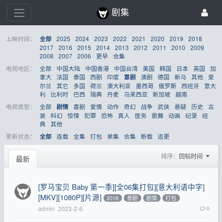
剧集
上映时间：
2025
2024
2023
2022
2021
2020
2019
2018
全部
2017
2016
2015
2014
2013
2012
2011
2010
2009
2008
2007
2006
更早
合集
电视地区：
全部
中国大陆
中国香港
中国台湾
美国
韩国
日本
英国
加
拿大
法国
泰国
西剧
印度
澳剧
德国
新马
其他
爱
意剧
尔兰
其它
多国
荷兰
澳大利亚
墨西哥
俄罗斯
西班牙
意大
利
比利时
巴西
瑞典
丹麦
马来西亚
新加坡
越南
电视类型：
全部
喜剧
爱情
动作
奇幻
战争
武侠
悬疑
历史
古
剧情
装
科幻
惊悚
犯罪
恐怖
真人
医务
歌舞
动画
纪录
经
典
其他
更新状态：
连载
全集
打包
单集
合集
断载
追更
全部
排序：
回帖时间
最新
[罗马宝贝 Baby 第一季][全06集打包][意大利语中字]
[MKV][1080P][片源]
2018
意剧
剧情
打包
admin
2023-2-6
0