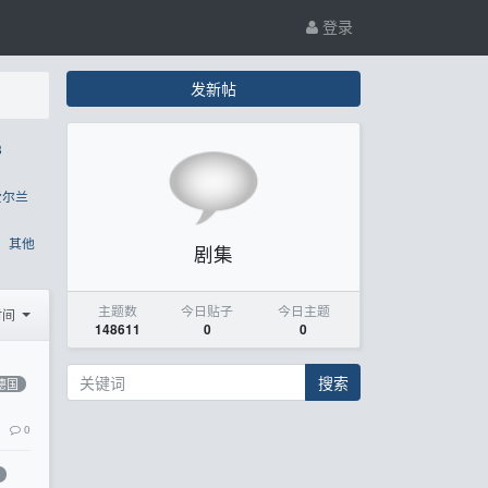
登录
发新帖
8
爱尔兰
其他
剧集
主题数
今日贴子
今日主题
时间
148611
0
0
搜索
德国
0