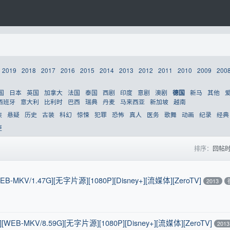
2019
2018
2017
2016
2015
2014
2013
2012
2011
2010
2009
200
国
日本
英国
加拿大
法国
泰国
西剧
印度
意剧
澳剧
新马
其他
德国
西班牙
意大利
比利时
巴西
瑞典
丹麦
马来西亚
新加坡
越南
侠
悬疑
历史
古装
科幻
惊悚
犯罪
恐怖
真人
医务
歌舞
动画
纪录
经典
更
排序：
回帖
KV/1.47G][无字片源][1080P][Disney+][流媒体][ZeroTV]
2013
B-MKV/8.59G][无字片源][1080P][Disney+][流媒体][ZeroTV]
2013