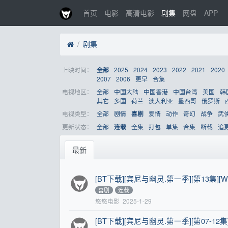
首页
电影
高清电影
剧集
网盘
APP
剧集
上映时间：
2025
2024
2023
2022
2021
2020
全部
2007
2006
更早
合集
电视地区：
全部
中国大陆
中国香港
中国台湾
美国
韩
其它
多国
荷兰
澳大利亚
墨西哥
俄罗斯
电视类型：
全部
剧情
爱情
动作
奇幻
战争
武
喜剧
更新状态：
全部
全集
打包
单集
合集
断载
追
连载
最新
[BT下载][宾尼与幽灵.第一季][第13集][WEB-M
喜剧
连载
悠悠电影
2025-1-29
[BT下载][宾尼与幽灵.第一季][第07-12集][WE