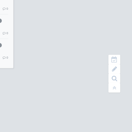
0
0
0