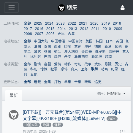
剧集
上映时间：
2025
2024
2023
2022
2021
2020
2019
2018
全部
2017
2016
2015
2014
2013
2012
2011
2010
2009
2008
2007
2006
更早
合集
电视地区：
中国大陆
中国香港
中国台湾
美国
韩国
日本
英国
加
全部
拿大
法国
泰国
西剧
印度
意剧
澳剧
德国
新马
其他
爱
尔兰
其它
多国
荷兰
澳大利亚
墨西哥
俄罗斯
西班牙
意大
利
比利时
巴西
瑞典
丹麦
马来西亚
新加坡
越南
电视类型：
全部
剧情
喜剧
爱情
动作
奇幻
战争
武侠
悬疑
历史
古
装
科幻
惊悚
犯罪
恐怖
真人
医务
动画
纪录
经
歌舞
典
其他
更新状态：
连载
全集
打包
单集
合集
断载
追更
全部
排序：
回帖时间
最新
[BT下载][一万元舞台][第24集][WEB-MP4/0.65G][中
文字幕][4K-2160P][H265][流媒体][LelveTV]
2024
中国大陆
歌舞
连载
悠悠电影
2025-1-29
0