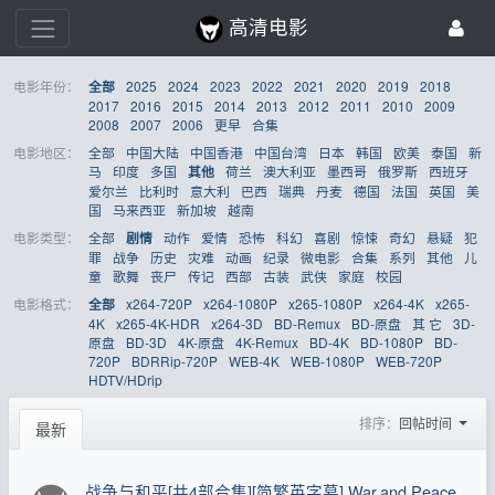
高清电影
电影年份：
2025
2024
2023
2022
2021
2020
2019
2018
全部
2017
2016
2015
2014
2013
2012
2011
2010
2009
2008
2007
2006
更早
合集
电影地区：
全部
中国大陆
中国香港
中国台湾
日本
韩国
欧美
泰国
新
马
印度
多国
荷兰
澳大利亚
墨西哥
俄罗斯
西班牙
其他
爱尔兰
比利时
意大利
巴西
瑞典
丹麦
德国
法国
英国
美
国
马来西亚
新加坡
越南
电影类型：
全部
动作
爱情
恐怖
科幻
喜剧
惊悚
奇幻
悬疑
犯
剧情
罪
战争
历史
灾难
动画
纪录
微电影
合集
系列
其他
儿
童
歌舞
丧尸
传记
西部
古装
武侠
家庭
校园
电影格式：
x264-720P
x264-1080P
x265-1080P
x264-4K
x265-
全部
4K
x265-4K-HDR
x264-3D
BD-Remux
BD-原盘
其 它
3D-
原盘
BD-3D
4K-原盘
4K-Remux
BD-4K
BD-1080P
BD-
720P
BDRRip-720P
WEB-4K
WEB-1080P
WEB-720P
HDTV/HDrip
排序：
回帖时间
最新
战争与和平[共4部合集][简繁英字幕].War.and.Peace.