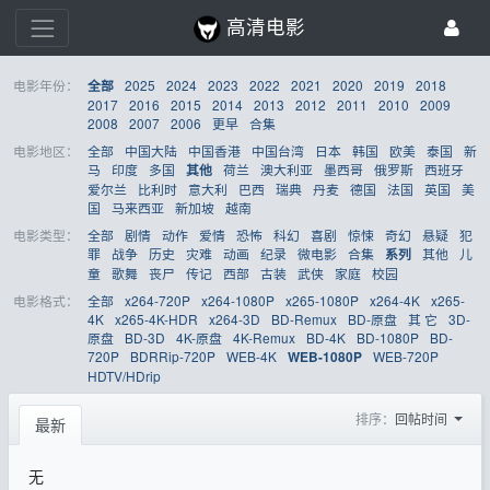
高清电影
电影年份：
2025
2024
2023
2022
2021
2020
2019
2018
全部
2017
2016
2015
2014
2013
2012
2011
2010
2009
2008
2007
2006
更早
合集
电影地区：
全部
中国大陆
中国香港
中国台湾
日本
韩国
欧美
泰国
新
马
印度
多国
荷兰
澳大利亚
墨西哥
俄罗斯
西班牙
其他
爱尔兰
比利时
意大利
巴西
瑞典
丹麦
德国
法国
英国
美
国
马来西亚
新加坡
越南
电影类型：
全部
剧情
动作
爱情
恐怖
科幻
喜剧
惊悚
奇幻
悬疑
犯
罪
战争
历史
灾难
动画
纪录
微电影
合集
其他
儿
系列
童
歌舞
丧尸
传记
西部
古装
武侠
家庭
校园
电影格式：
全部
x264-720P
x264-1080P
x265-1080P
x264-4K
x265-
4K
x265-4K-HDR
x264-3D
BD-Remux
BD-原盘
其 它
3D-
原盘
BD-3D
4K-原盘
4K-Remux
BD-4K
BD-1080P
BD-
720P
BDRRip-720P
WEB-4K
WEB-720P
WEB-1080P
HDTV/HDrip
排序：
回帖时间
最新
无