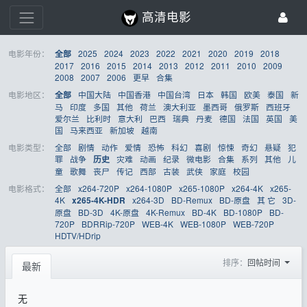
高清电影
电影年份：
2025
2024
2023
2022
2021
2020
2019
2018
全部
2017
2016
2015
2014
2013
2012
2011
2010
2009
2008
2007
2006
更早
合集
电影地区：
中国大陆
中国香港
中国台湾
日本
韩国
欧美
泰国
新
全部
马
印度
多国
其他
荷兰
澳大利亚
墨西哥
俄罗斯
西班牙
爱尔兰
比利时
意大利
巴西
瑞典
丹麦
德国
法国
英国
美
国
马来西亚
新加坡
越南
电影类型：
全部
剧情
动作
爱情
恐怖
科幻
喜剧
惊悚
奇幻
悬疑
犯
罪
战争
灾难
动画
纪录
微电影
合集
系列
其他
儿
历史
童
歌舞
丧尸
传记
西部
古装
武侠
家庭
校园
电影格式：
全部
x264-720P
x264-1080P
x265-1080P
x264-4K
x265-
4K
x264-3D
BD-Remux
BD-原盘
其 它
3D-
x265-4K-HDR
原盘
BD-3D
4K-原盘
4K-Remux
BD-4K
BD-1080P
BD-
720P
BDRRip-720P
WEB-4K
WEB-1080P
WEB-720P
HDTV/HDrip
排序：
回帖时间
最新
无