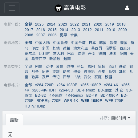
高清电影
电影年份：
2025
2024
2023
2022
2021
2020
2019
2018
全部
2017
2016
2015
2014
2013
2012
2011
2010
2009
2008
2007
2006
更早
合集
电影地区：
中国大陆
中国香港
中国台湾
日本
韩国
欧美
泰国
新
全部
马
印度
多国
其他
荷兰
澳大利亚
墨西哥
俄罗斯
西班牙
爱尔兰
比利时
意大利
巴西
瑞典
丹麦
德国
法国
英国
美
国
马来西亚
新加坡
越南
电影类型：
全部
剧情
动作
爱情
恐怖
科幻
喜剧
惊悚
奇幻
悬疑
犯
罪
战争
历史
灾难
动画
纪录
微电影
合集
系列
其他
儿
童
歌舞
丧尸
传记
西部
古装
武侠
家庭
校园
电影格式：
全部
x264-720P
x264-1080P
x265-1080P
x264-4K
x265-
4K
x265-4K-HDR
x264-3D
BD-Remux
BD-原盘
其 它
3D-
原盘
BD-3D
4K-原盘
4K-Remux
BD-4K
BD-1080P
BD-
720P
BDRRip-720P
WEB-4K
WEB-720P
WEB-1080P
HDTV/HDrip
排序：
回帖时间
最新
无