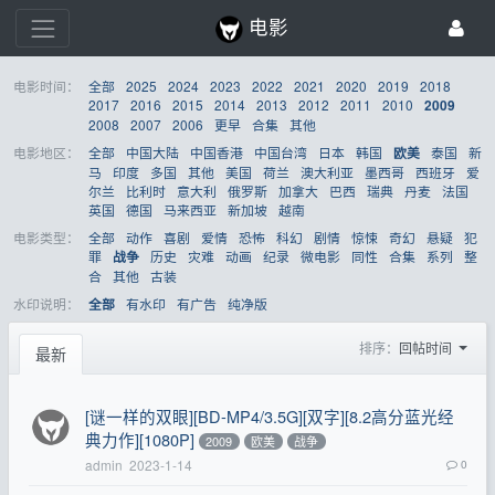
电影
电影时间：
全部
2025
2024
2023
2022
2021
2020
2019
2018
2017
2016
2015
2014
2013
2012
2011
2010
2009
2008
2007
2006
更早
合集
其他
电影地区：
全部
中国大陆
中国香港
中国台湾
日本
韩国
泰国
新
欧美
马
印度
多国
其他
美国
荷兰
澳大利亚
墨西哥
西班牙
爱
尔兰
比利时
意大利
俄罗斯
加拿大
巴西
瑞典
丹麦
法国
英国
德国
马来西亚
新加坡
越南
电影类型：
全部
动作
喜剧
爱情
恐怖
科幻
剧情
惊悚
奇幻
悬疑
犯
罪
历史
灾难
动画
纪录
微电影
同性
合集
系列
整
战争
合
其他
古装
水印说明：
有水印
有广告
纯净版
全部
排序：
回帖时间
最新
[谜一样的双眼][BD-MP4/3.5G][双字][8.2高分蓝光经
典力作][1080P]
2009
欧美
战争
admin
2023-1-14
0