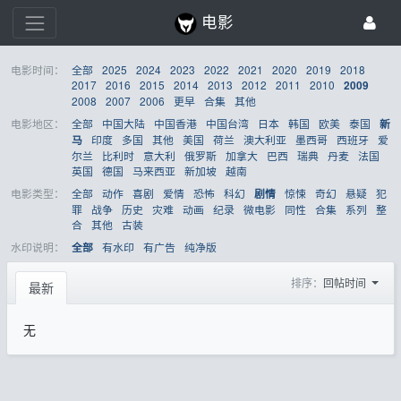
电影
电影时间：
全部
2025
2024
2023
2022
2021
2020
2019
2018
2017
2016
2015
2014
2013
2012
2011
2010
2009
2008
2007
2006
更早
合集
其他
电影地区：
全部
中国大陆
中国香港
中国台湾
日本
韩国
欧美
泰国
新
印度
多国
其他
美国
荷兰
澳大利亚
墨西哥
西班牙
爱
马
尔兰
比利时
意大利
俄罗斯
加拿大
巴西
瑞典
丹麦
法国
英国
德国
马来西亚
新加坡
越南
电影类型：
全部
动作
喜剧
爱情
恐怖
科幻
惊悚
奇幻
悬疑
犯
剧情
罪
战争
历史
灾难
动画
纪录
微电影
同性
合集
系列
整
合
其他
古装
水印说明：
有水印
有广告
纯净版
全部
排序：
回帖时间
最新
无