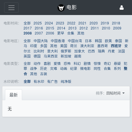
电影
电影时间：
全部
2025
2024
2023
2022
2021
2020
2019
2018
2017
2016
2015
2014
2013
2012
2011
2010
2009
2007
2006
更早
合集
其他
2008
电影地区：
全部
中国大陆
中国香港
中国台湾
日本
韩国
欧美
泰国
新
马
印度
多国
其他
美国
荷兰
澳大利亚
墨西哥
爱
西班牙
尔兰
比利时
意大利
俄罗斯
加拿大
巴西
瑞典
丹麦
法国
英国
德国
马来西亚
新加坡
越南
电影类型：
全部
动作
喜剧
爱情
恐怖
科幻
剧情
惊悚
奇幻
悬疑
犯
罪
战争
历史
灾难
动画
纪录
微电影
同性
合集
系列
整
其他
古装
合
水印说明：
有水印
有广告
纯净版
全部
排序：
回帖时间
最新
无