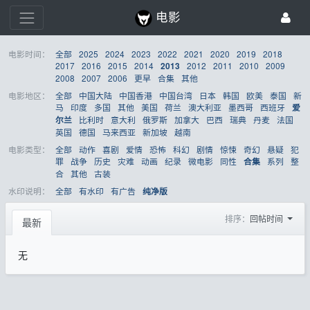
电影
电影时间：
全部
2025
2024
2023
2022
2021
2020
2019
2018
2017
2016
2015
2014
2012
2011
2010
2009
2013
2008
2007
2006
更早
合集
其他
电影地区：
全部
中国大陆
中国香港
中国台湾
日本
韩国
欧美
泰国
新
马
印度
多国
其他
美国
荷兰
澳大利亚
墨西哥
西班牙
爱
比利时
意大利
俄罗斯
加拿大
巴西
瑞典
丹麦
法国
尔兰
英国
德国
马来西亚
新加坡
越南
电影类型：
全部
动作
喜剧
爱情
恐怖
科幻
剧情
惊悚
奇幻
悬疑
犯
罪
战争
历史
灾难
动画
纪录
微电影
同性
系列
整
合集
合
其他
古装
水印说明：
全部
有水印
有广告
纯净版
排序：
回帖时间
最新
无